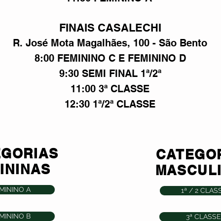
FINAIS CASALECHI
R. José Mota Magalhães, 100 - São Bento
8:00 FEMININO C E FEMININO D
9:30 SEMI FINAL 1ª/2ª
11:00 3ª CLASSE
12:30 1ª/2ª CLASSE
EGORIAS
CATEGO
ININAS
MASCUL
MININO A
1ª / 2 CLAS
MININO B
3ª CLASSE