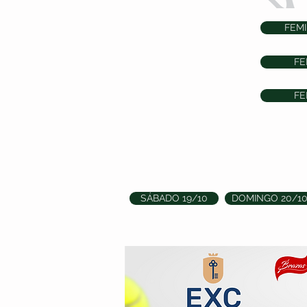
FEMI
FE
FE
SÁBADO 19/10
DOMINGO 20/1