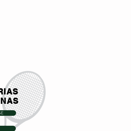
RIAS
INAS
SE