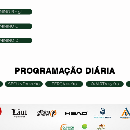
NINO B + 52
MININO C
MININO D
PROGRAMAÇÃO DIÁRIA
0
SEGUNDA 21/10
TERÇA 22/10
QUARTA 23/10